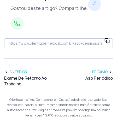
Gostou deste artigo? Compartilhe:
ANTERIOR
PRÓXIMO
Exame De Retorno Ao
Aso Periódico
Trabalho
O texto acima "Aso Demissional em Osasco" é de direito reservado. Sua
reprodução, parcial ou total, mesmo citando nossos links, é proibida sem a
autorização do autor. Plágio é crime e está previsto no artigo 184 do Código
Penal. –
Lei n° 9.610-98 sobre direitos autorais
.