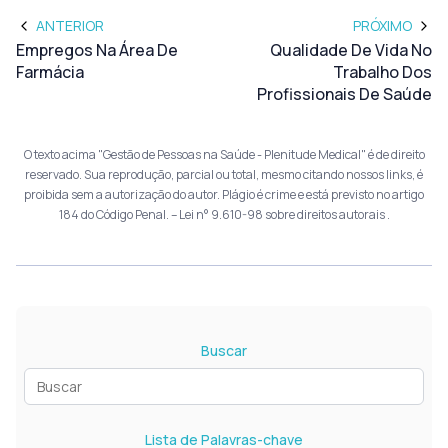
ANTERIOR
PRÓXIMO
Empregos Na Área De
Qualidade De Vida No
Farmácia
Trabalho Dos
Profissionais De Saúde
O texto acima "Gestão de Pessoas na Saúde - Plenitude Medical" é de direito
reservado. Sua reprodução, parcial ou total, mesmo citando nossos links, é
proibida sem a autorização do autor. Plágio é crime e está previsto no artigo
184 do Código Penal. –
Lei n° 9.610-98 sobre direitos autorais
.
Buscar
Lista de Palavras-chave