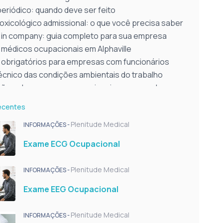
eriódico: quando deve ser feito
oxicológico admissional: o que você precisa saber
in company: guia completo para sua empresa
médicos ocupacionais em Alphaville
obrigatórios para empresas com funcionários
écnico das condições ambientais do trabalho
ção sobre exames ocupacionais: o que mudou em
ecentes
a do Trabalho em Alphaville
a do Trabalho In Company
Plenitude Medical
INFORMAÇÕES -
a do Trabalho para Pequenas Empresas
Exame ECG Ocupacional
eve conter no laudo ergonômico? Saiba tudo!
 o PGR na medicina do trabalho? Entenda agora
Plenitude Medical
INFORMAÇÕES -
 PCMSO e para que serve?
azer exame demissional em qualquer lugar?
Exame EEG Ocupacional
ão os exames obrigatórios do PCMSO? Descubra
o LTCAT é obrigatório
Plenitude Medical
INFORMAÇÕES -