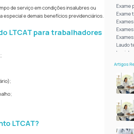
Exame p
empo de serviço em condições insalubres ou
Exame t
 especial e demais benefícios previdenciários.
Exames 
Exames 
 do LTCAT para trabalhadores
Exames 
Laudo t
Legisla
;
2025
Artigos R
Medicin
Medicin
ário);
Medicin
O que d
balho;
O que é
O que é
Posso f
ento LTCAT?
Quais s
Quando 