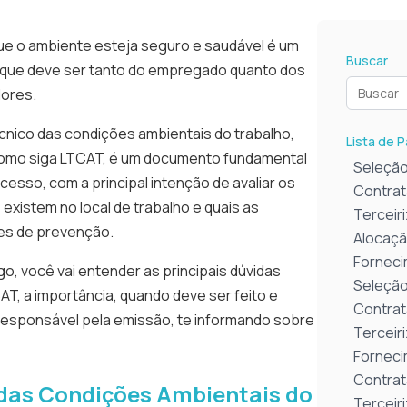
que o ambiente esteja seguro e saudável é um
Buscar
 que deve ser tanto do empregado quanto dos
ores.
cnico das condições ambientais do trabalho,
Lista de 
omo siga LTCAT, é um documento fundamental
Seleção
esso, com a principal intenção de avaliar os
Contrat
 existem no local de trabalho e quais as
Terceir
es de prevenção.
Alocaçã
Forneci
go, você vai entender as principais dúvidas
Seleção
T, a importância, quando deve ser feito e
Contrat
responsável pela emissão, te informando sobre
Terceir
Forneci
Contrat
 das Condições Ambientais do
Terceir