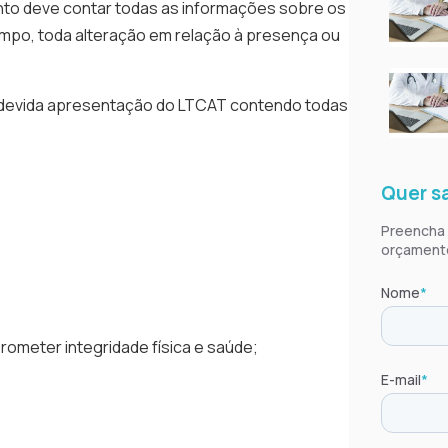
nto deve contar todas as informações sobre os
Quantos
por ano
empo, toda alteração em relação à presença ou
Tipos d
sobre
a a devida apresentação do LTCAT contendo todas
Vacinaç
Aso Adm
Exame D
Aso Exa
Quer sa
Clínica
Preencha o
Laudo 
orçament
Exame d
Laudo 
Nome
*
Exames 
Exame P
ometer integridade física e saúde;
Exame E
E-mail
*