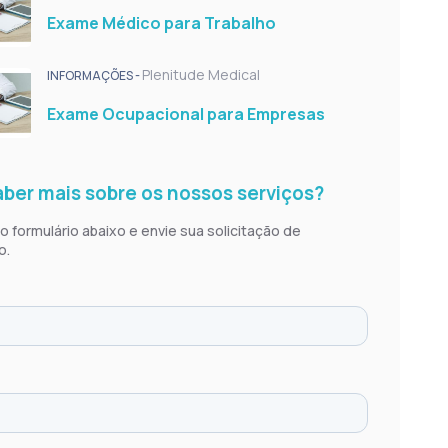
 exames ocupacionais uma empresa deve fazer
Exame Médico para Trabalho
?
e exames na medicina do trabalho: saiba tudo
Plenitude Medical
INFORMAÇÕES -
ão in Company: como aplicar nas empresas
Exame Ocupacional para Empresas
issional
emissional
me Ocupacional
ber mais sobre os nossos serviços?
 de Exame Admissional
 formulário abaixo e envie sua solicitação de
LTCAT
o.
e Acuidade Visual
Ergonômico
Laboratoriais Admissionais
eriódico Ocupacional
EG Ocupacional