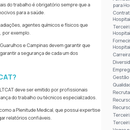
ais do trabalho é obrigatório sempre que a
para Hos
nocivos para a saúde.
Contrat
Hospitai
radiações, agentes químicos e físicos que
Terceir
, por exemplo.
Hospitai
Forneci
, Guarulhos e Campinas devem garantir que
Hospitai
 garantir a segurança de cada um dos
Carreir
Diversi
Emprego
TCAT?
Gestão 
Qualida
 LTCAT deve ser emitido por profissionais
Recruta
rança do trabalho ou técnicos especializados.
Recurso
Recurso
omo a Plenitude Medical, que possui expertise
Terceir
ar relatórios confiáveis.
Terceir