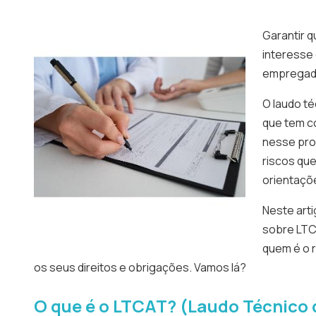
Garantir 
interesse
empregad
O laudo té
que tem c
nesse proc
riscos que
orientaçõ
Neste arti
sobre LTCA
quem é o 
os seus direitos e obrigações. Vamos lá?
O que é o LTCAT? (Laudo Técnico