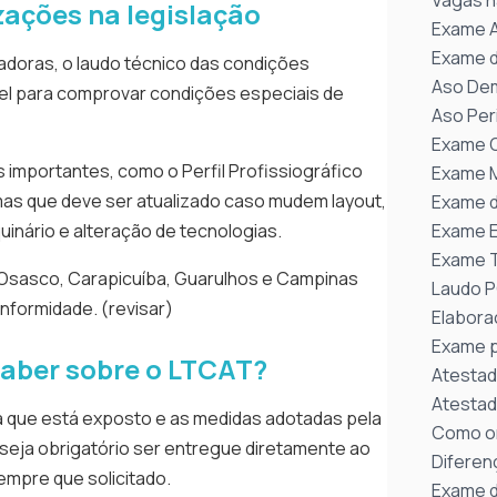
Vagas n
zações na legislação
Exame A
Exame d
oras, o laudo técnico das condições
Aso Dem
vel para comprovar condições especiais de
Aso Per
Exame O
 importantes, como o Perfil Profissiográfico
Exame M
 mas que deve ser atualizado caso mudem layout,
Exame d
inário e alteração de tecnologias.
Exame 
Exame T
o, Osasco, Carapicuíba, Guarulhos e Campinas
Laudo 
nformidade. (revisar)
Elabora
Exame p
saber sobre o LTCAT?
Atestad
Atestad
 a que está exposto e as medidas adotadas pela
Como or
eja obrigatório ser entregue diretamente ao
Diferen
empre que solicitado.
Exame d