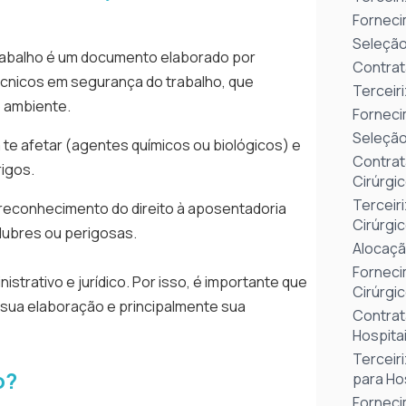
Forneci
Seleção
rabalho é um documento elaborado por
Contrat
écnicos em segurança do trabalho, que
Terceir
o ambiente.
Forneci
Seleção
 te afetar (agentes químicos ou biológicos) e
Contrat
rigos.
Cirúrgi
Terceir
 reconhecimento do direito à aposentadoria
Cirúrgi
lubres ou perigosas.
Alocaçã
Forneci
strativo e jurídico. Por isso, é importante que
Cirúrgi
 sua elaboração e principalmente sua
Contrat
Hospitai
Terceir
o?
para Hos
Forneci