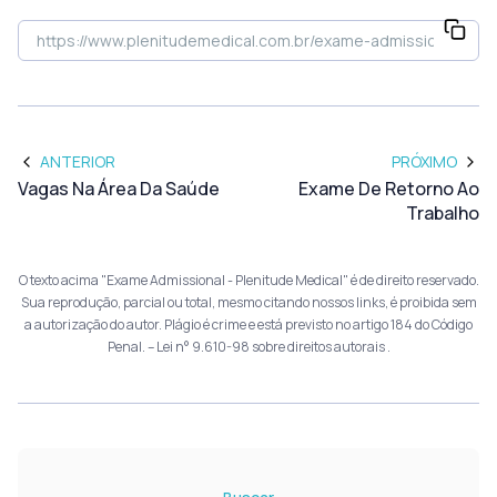
ANTERIOR
PRÓXIMO
Vagas Na Área Da Saúde
Exame De Retorno Ao
Trabalho
O texto acima "Exame Admissional - Plenitude Medical" é de direito reservado.
Sua reprodução, parcial ou total, mesmo citando nossos links, é proibida sem
a autorização do autor. Plágio é crime e está previsto no artigo 184 do Código
Penal. –
Lei n° 9.610-98 sobre direitos autorais
.